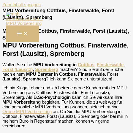
Zum Inhalt springen
MPU Vorbereitung Cottbus, Finsterwalde, Forst
(Lausitz), Spremberg
MPU Beratung Cottbus, Finsterwalde, Forst (Lausitz),
Spremberg
MPU Vorbereitung Cottbus, Finsterwalde,
Forst (Lausitz), Spremberg
Wollen Sie eine
MPU Vorbereitung in
Cottbus
,
Finsterwalde
,
Forst (Lausitz)
,
Spremberg
machen? Sind Sie auf der Suche
nach einem
MPU Berater in Cottbus, Finsterwalde, Forst
(Lausitz), Spremberg
? Ich kann Sie gerne unterstützen!
Ich bin Kinga Lohner und ich betreue gerne Kunden mit der MPU
Vorbereitung aus Cottbus, Finsterwalde, Forst (Lausitz),
Spremberg. Als
B.Sc-Psychologin
kann ich Sie wirksam Ihre
MPU Vorbereitung
begleiten. Für Kunden, die zu weit weg für
eine persönliche MPU Vorbereitung wohnen, biete ich meine
Online MPU Vorbereitung
an. Ob Sie die MPU Vorbereitung in
Cottbus, Finsterwalde, Forst (Lausitz), Spremberg oder bei mir in
meinem Büro in Regenstauf machen, können wir gerne
vereinbaren.