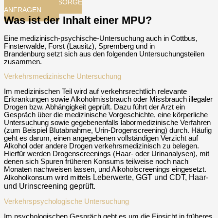
MPU-NACHSORGE
ANFRAGEN​
Was ist der Inhalt einer MPU?
Eine medizinisch-psychische-Untersuchung auch in Cottbus,
Finsterwalde, Forst (Lausitz), Spremberg und in
Brandenburg setzt sich aus den folgenden Untersuchungsteilen
zusammen.
Verkehrsmedizinische Untersuchung
Im medizinischen Teil wird auf verkehrsrechtlich relevante
Erkrankungen sowie Alkoholmissbrauch oder Missbrauch illegaler
Drogen bzw. Abhängigkeit geprüft. Dazu führt der Arzt ein
Gespräch über die medizinische Vorgeschichte, eine körperliche
Untersuchung sowie gegebenenfalls labormedizinische Verfahren
(zum Beispiel Blutabnahme, Urin-Drogenscreening) durch. Häufig
geht es darum, einen angegebenen vollständigen Verzicht auf
Alkohol oder andere Drogen verkehrsmedizinisch zu belegen.
Hierfür werden Drogenscreenings (Haar- oder Urinanalysen), mit
denen sich Spuren früheren Konsums teilweise noch nach
Monaten nachweisen lassen, und Alkoholscreenings eingesetzt.
Leberwerte, GGT und CDT, Haar-
Alkoholkonsum wird mittels
und Urinscreening geprüft.
Verkehrspsychologische Untersuchung
Im psychologischen Gespräch geht es um die Einsicht in früheres