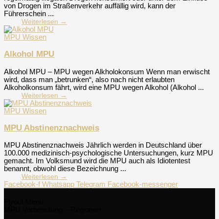
von Drogen im Straßenverkehr auffällig wird, kann der
Führerschein ...
Weiterlesen →
MPU Wissen
Alkohol MPU
Alkohol MPU – MPU wegen Alkholokonsum Wenn man erwischt
wird, dass man „betrunken“, also nach nicht erlaubten
Alkoholkonsum fährt, wird eine MPU wegen Alkohol (Alkohol ...
Weiterlesen →
MPU Wissen
MPU Abstinenznachweis
MPU Abstinenznachweis Jährlich werden in Deutschland über
100.000 medizinisch-psychologische Untersuchungen, kurz MPU
gemacht. Im Volksmund wird die MPU auch als Idiotentest
benannt, obwohl diese Bezeichnung ...
Weiterlesen →
Facebook-f
Whatsapp
Telegram
Facebook-messenger
Flyout Menu
MPU Vorbereitung – Regionen