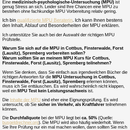
Eine
medizinisch-psychologische-Untersuchung (MPU)
ist
genug Stress an sich. Leider sind Ihre Chancen eine MPU zu
bestehen ohne fachkundige MPU Vorbereitung relativ gering.
Ich bin
qualifizierte MPU Beraterin
. Ich kann Ihnen bestens
den Inhalt, Ablauf und Besonderheiten der MPU erklären.
Ich unterstütze Sie auch bei der Auswahl der richtigen MPU
Prüfstelle.
Warum Sie sich auf die MPU in Cottbus, Finsterwalde, Forst
(Lausitz), Spremberg vorbereiten sollen?
Warum sollten Sie an meinem MPU Kurs für Cottbus,
Finsterwalde, Forst (Lausitz), Spremberg teilnehmen?
Wenn Sie denken, dass Sie einfach aus irgendwelchen Bücher die
richtigen Antworten für die
MPU Untersuchung in
Cottbus,
Finsterwalde, Forst (Lausitz), Spremberg
erlernen können,
muss ich Sie enttäuschen. Es wird wahrscheinlich nicht klappen,
weil ein
MPU Test kein Leistungsnachweis
ist.
Die
Inhalte der MPU
sind eher eine Eignungsprüfung. Es wird
untersucht, ob Sie
sicher im Verkehr, als Kraftfahrer
teilnehmen
können.
Die
Durchfallquote
bei der MPU liegt bei
ca. 50%
(Quelle:
busgeldrechner.org
). Die MPU wird also häufig wiederholt. Wenn
Sie Ihre Prüfung nur ein mal machen wollen, dann sollten Sie mich