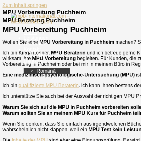
Zum Inhalt springen
MPU Vorbereitung Puchheim
MPU Beratung Puchheim
MPU Vorbereitung Puchheim
Home
Leistungen
Wollen Sie eine
MPU Vorbereitung in
Puchheim
machen? Si
Über mich
Kontakt
Ich bin Kinga Lohner,
MPU Beraterin
und ich betreue gerne 
Alles über MPU
wirksam Ihre
MPU Vorbereitung
begleiten. Für Kunden, die 
Deutsch
Vorbereitung in
Puchheim
oder bei mir in meinem Büro in Re
Română
Eine
medizinisch-psychologische-Untersuchung (MPU)
is
Ich bin
qualifizierte MPU Beraterin
. Ich kann Ihnen bestens de
Ich unterstütze Sie auch bei der Auswahl der richtigen MPU Prü
Warum Sie sich auf die MPU in Puchheim vorbereiten soll
Warum sollten Sie an meinem MPU Kurs für Puchheim te
Wenn Sie denken, dass Sie einfach aus irgendwelchen Bücher 
wahrscheinlich nicht klappen, weil ein
MPU Test kein Leist
Die
Inhalte der MPU
sind eher eine Eignungsprüfung. Es wird 