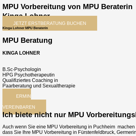
MPU Vorbereitung von MPU Beraterin
Kinga Lohner
JETZT ERSTBERATUNG BUCHEN
Kinga Lohner MPU Beraterin
MPU Beratung
KINGA LOHNER
B.Sc-Psychologin
HPG Psychotherapeutin
Qualifiziertes Coaching in
Paarberatung und Sexualtherapie
TERMIN
JETZT
VEREINBAREN
Ich biete nicht nur MPU Vorbereitung
Auch wenn Sie eine MPU Vorbereitung in
Puchheim
machen w
dass Sie Ihre MPU Vorbereitung in
Fürstenfeldbruck, Germer