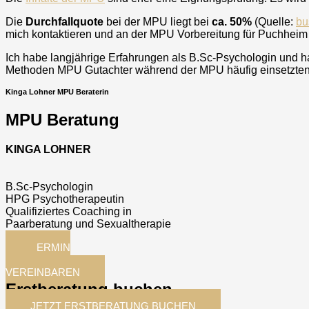
Die
Durchfallquote
bei der MPU liegt bei
ca. 50%
(Quelle:
bu
mich kontaktieren und an der MPU Vorbereitung für
Puchheim
Ich habe langjährige Erfahrungen als B.Sc-Psychologin und ha
Methoden MPU Gutachter während der MPU häufig einsetzten. 
Kinga Lohner MPU Beraterin
MPU Beratung
KINGA LOHNER
B.Sc-Psychologin
HPG Psychotherapeutin
Qualifiziertes Coaching in
Paarberatung und Sexualtherapie
TERMIN
JETZT
VEREINBAREN
Erstberatung buchen
JETZT ERSTBERATUNG BUCHEN