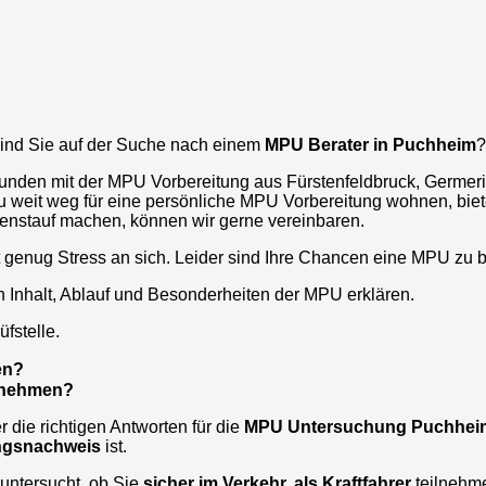
nd Sie auf der Suche nach einem
MPU Berater in
Puchheim
?
Kunden mit der MPU Vorbereitung aus
Fürstenfeldbruck, Germe
zu weit weg für eine persönliche MPU Vorbereitung wohnen, bie
genstauf machen, können wir gerne vereinbaren.
t genug Stress an sich. Leider sind Ihre Chancen eine MPU zu 
n Inhalt, Ablauf und Besonderheiten der MPU erklären.
fstelle.
en?
ilnehmen?
die richtigen Antworten für die
MPU Untersuchung
Puchhei
ungsnachweis
ist.
untersucht, ob Sie
sicher im Verkehr, als Kraftfahrer
teilnehm