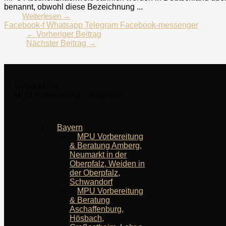
benannt, obwohl diese Bezeichnung ...
Weiterlesen →
Facebook-f
Whatsapp
Telegram
Facebook-messenger
←
Vorheriger Beitrag
Nächster Beitrag
→
Flyout Menu
MPU Vorbereitung – Regionen
Bayern
MPU Vorbereitung
& Beratung Amberg,
Neumarkt in der
Oberpfalz, Weiden in
der Oberpfalz,
Schwandorf
MPU Vorbereitung
& Beratung
Aschaffenburg,
Hösbach,