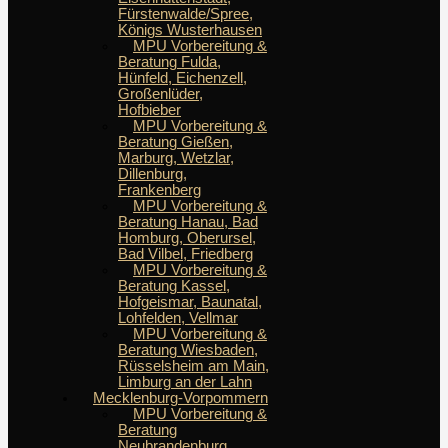
Fürstenwalde/Spree,
Königs Wusterhausen
MPU Vorbereitung &
Beratung Fulda,
Hünfeld, Eichenzell,
Großenlüder,
Hofbieber
MPU Vorbereitung &
Beratung Gießen,
Marburg, Wetzlar,
Dillenburg,
Frankenberg
MPU Vorbereitung &
Beratung Hanau, Bad
Homburg, Oberursel,
Bad Vilbel, Friedberg
MPU Vorbereitung &
Beratung Kassel,
Hofgeismar, Baunatal,
Lohfelden, Vellmar
MPU Vorbereitung &
Beratung Wiesbaden,
Rüsselsheim am Main,
Limburg an der Lahn
Mecklenburg-Vorpommern
MPU Vorbereitung &
Beratung
Neubrandenburg,