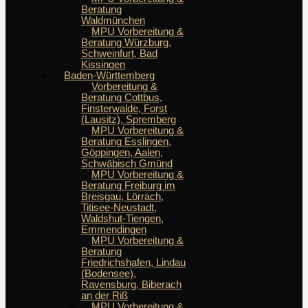
Beratung
Waldmünchen
MPU Vorbereitung &
Beratung Würzburg,
Schweinfurt, Bad
Kissingen
Baden-Württemberg
Vorbereitung &
Beratung Cottbus,
Finsterwalde, Forst
(Lausitz), Spremberg
MPU Vorbereitung &
Beratung Esslingen,
Göppingen, Aalen,
Schwäbisch Gmünd
MPU Vorbereitung &
Beratung Freiburg im
Breisgau, Lörrach,
Titisee-Neustadt,
Waldshut-Tiengen,
Emmendingen
MPU Vorbereitung &
Beratung
Friedrichshafen, Lindau
(Bodensee),
Ravensburg, Biberach
an der Riß
MPU Vorbereitung &