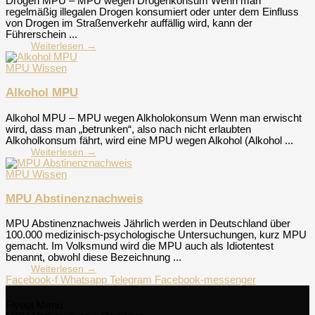
Drogen MPU – MPU wegen Drogenkonsum Wenn man
regelmäßig illegalen Drogen konsumiert oder unter dem Einfluss
von Drogen im Straßenverkehr auffällig wird, kann der
Führerschein ...
Weiterlesen →
MPU Wissen
Alkohol MPU
Alkohol MPU – MPU wegen Alkholokonsum Wenn man erwischt
wird, dass man „betrunken“, also nach nicht erlaubten
Alkoholkonsum fährt, wird eine MPU wegen Alkohol (Alkohol ...
Weiterlesen →
MPU Wissen
MPU Abstinenznachweis
MPU Abstinenznachweis Jährlich werden in Deutschland über
100.000 medizinisch-psychologische Untersuchungen, kurz MPU
gemacht. Im Volksmund wird die MPU auch als Idiotentest
benannt, obwohl diese Bezeichnung ...
Weiterlesen →
Facebook-f
Whatsapp
Telegram
Facebook-messenger
Flyout Menu