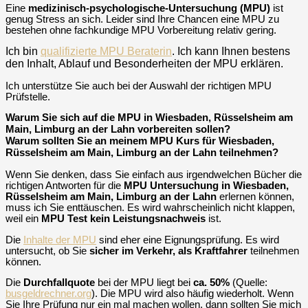
Eine
medizinisch-psychologische-Untersuchung (MPU)
ist
genug Stress an sich. Leider sind Ihre Chancen eine MPU zu
bestehen ohne fachkundige MPU Vorbereitung relativ gering.
Ich bin
qualifizierte MPU Beraterin
. Ich kann Ihnen bestens
den Inhalt, Ablauf und Besonderheiten der MPU erklären.
Ich unterstütze Sie auch bei der Auswahl der richtigen MPU
Prüfstelle.
Warum Sie sich auf die MPU in Wiesbaden, Rüsselsheim am
Main, Limburg an der Lahn vorbereiten sollen?
Warum sollten Sie an meinem MPU Kurs für Wiesbaden,
Rüsselsheim am Main, Limburg an der Lahn teilnehmen?
Wenn Sie denken, dass Sie einfach aus irgendwelchen Bücher die
richtigen Antworten für die
MPU Untersuchung in Wiesbaden,
Rüsselsheim am Main, Limburg an der Lahn
erlernen können,
muss ich Sie enttäuschen. Es wird wahrscheinlich nicht klappen,
weil ein
MPU Test kein Leistungsnachweis
ist.
Die
Inhalte der MPU
sind eher eine Eignungsprüfung. Es wird
untersucht, ob Sie
sicher im Verkehr, als Kraftfahrer
teilnehmen
können.
Die
Durchfallquote
bei der MPU liegt bei
ca. 50%
(Quelle:
busgeldrechner.org
). Die MPU wird also häufig wiederholt. Wenn
Sie Ihre Prüfung nur ein mal machen wollen, dann sollten Sie mich