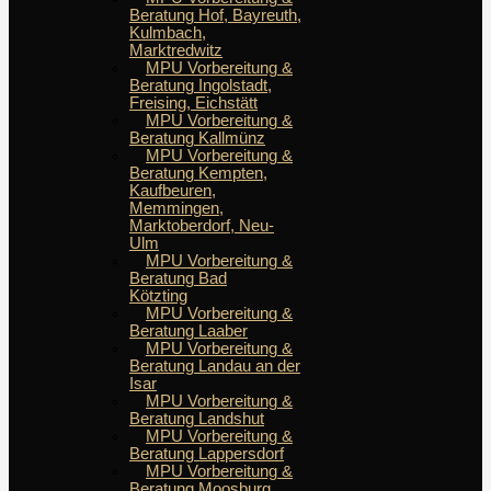
Beratung Hof, Bayreuth,
Kulmbach,
Marktredwitz
MPU Vorbereitung &
Beratung Ingolstadt,
Freising, Eichstätt
MPU Vorbereitung &
Beratung Kallmünz
MPU Vorbereitung &
Beratung Kempten,
Kaufbeuren,
Memmingen,
Marktoberdorf, Neu-
Ulm
MPU Vorbereitung &
Beratung Bad
Kötzting
MPU Vorbereitung &
Beratung Laaber
MPU Vorbereitung &
Beratung Landau an der
Isar
MPU Vorbereitung &
Beratung Landshut
MPU Vorbereitung &
Beratung Lappersdorf
MPU Vorbereitung &
Beratung Moosburg