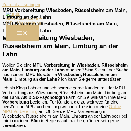
Zum Inhalt springen
MPU Vorbereitung Wiesbaden, Rüsselsheim am Main,
Limburg an der Lahn
MPU Beratung Wiesbaden, Rüsselsheim am Main,
Limburg an der Lahn
MPU Vorbereitung Wiesbaden,
Rüsselsheim am Main, Limburg an der
Lahn
Wollen Sie eine
MPU Vorbereitung in Wiesbaden, Rüsselsheim
am Main, Limburg an der Lahn
machen? Sind Sie auf der Suche
nach einem
MPU Berater in Wiesbaden, Rüsselsheim am
Main, Limburg an der Lahn
? Ich kann Sie gerne unterstützen!
Ich bin Kinga Lohner und ich betreue gerne Kunden mit der MPU
Vorbereitung aus Wiesbaden, Rüsselsheim am Main, Limburg an
der Lahn. Als
B.Sc-Psychologin
kann ich Sie wirksam Ihre
MPU
Vorbereitung
begleiten. Für Kunden, die zu weit weg für eine
persönliche MPU Vorbereitung wohnen, biete ich meine
Online
MPU Vorbereitung
an. Ob Sie die MPU Vorbereitung in
Wiesbaden, Rüsselsheim am Main, Limburg an der Lahn oder bei
mir in meinem Büro in Regenstauf machen, können wir gerne
vereinbaren.