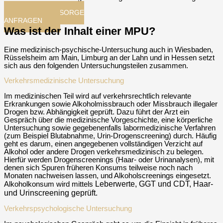
MPU-NACHSORGE
ANFRAGEN​
Was ist der Inhalt einer MPU?
Eine medizinisch-psychische-Untersuchung auch in Wiesbaden,
Rüsselsheim am Main, Limburg an der Lahn und in Hessen setzt
sich aus den folgenden Untersuchungsteilen zusammen.
Verkehrsmedizinische Untersuchung
Im medizinischen Teil wird auf verkehrsrechtlich relevante
Erkrankungen sowie Alkoholmissbrauch oder Missbrauch illegaler
Drogen bzw. Abhängigkeit geprüft. Dazu führt der Arzt ein
Gespräch über die medizinische Vorgeschichte, eine körperliche
Untersuchung sowie gegebenenfalls labormedizinische Verfahren
(zum Beispiel Blutabnahme, Urin-Drogenscreening) durch. Häufig
geht es darum, einen angegebenen vollständigen Verzicht auf
Alkohol oder andere Drogen verkehrsmedizinisch zu belegen.
Hierfür werden Drogenscreenings (Haar- oder Urinanalysen), mit
denen sich Spuren früheren Konsums teilweise noch nach
Monaten nachweisen lassen, und Alkoholscreenings eingesetzt.
Leberwerte, GGT und CDT, Haar-
Alkoholkonsum wird mittels
und Urinscreening geprüft.
Verkehrspsychologische Untersuchung