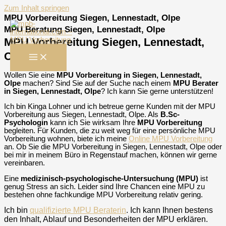
Zum Inhalt springen
MPU Vorbereitung Siegen, Lennestadt, Olpe
MPU Beratung Siegen, Lennestadt, Olpe
MPU Vorbereitung Siegen, Lennestadt,
Olpe
Wollen Sie eine
MPU Vorbereitung in Siegen, Lennestadt,
Olpe
machen? Sind Sie auf der Suche nach einem
MPU Berater
in Siegen, Lennestadt, Olpe
? Ich kann Sie gerne unterstützen!
Ich bin Kinga Lohner und ich betreue gerne Kunden mit der MPU
Vorbereitung aus Siegen, Lennestadt, Olpe. Als
B.Sc-
Psychologin
kann ich Sie wirksam Ihre
MPU Vorbereitung
begleiten. Für Kunden, die zu weit weg für eine persönliche MPU
Vorbereitung wohnen, biete ich meine
Online MPU Vorbereitung
an. Ob Sie die MPU Vorbereitung in Siegen, Lennestadt, Olpe oder
bei mir in meinem Büro in Regenstauf machen, können wir gerne
vereinbaren.
Eine
medizinisch-psychologische-Untersuchung (MPU)
ist
genug Stress an sich. Leider sind Ihre Chancen eine MPU zu
bestehen ohne fachkundige MPU Vorbereitung relativ gering.
Ich bin
qualifizierte MPU Beraterin
. Ich kann Ihnen bestens
den Inhalt, Ablauf und Besonderheiten der MPU erklären.