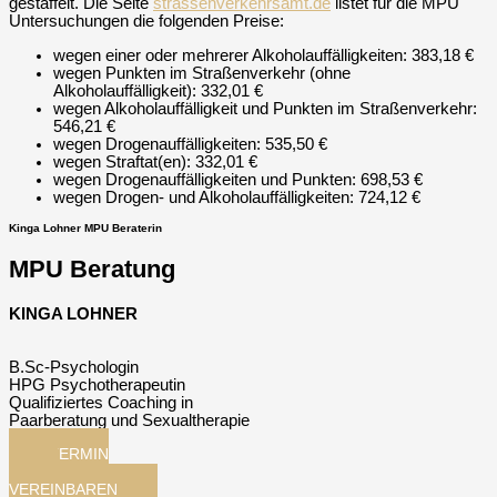
gestaffelt. Die Seite
strassenverkehrsamt.de
listet für die MPU
Untersuchungen die folgenden Preise:
wegen einer oder mehrerer Alkoholauffälligkeiten: 383,18 €
wegen Punkten im Straßenverkehr (ohne
Alkoholauffälligkeit): 332,01 €
wegen Alkoholauffälligkeit und Punkten im Straßenverkehr:
546,21 €
wegen Drogenauffälligkeiten: 535,50 €
wegen Straftat(en): 332,01 €
wegen Drogenauffälligkeiten und Punkten: 698,53 €
wegen Drogen- und Alkoholauffälligkeiten: 724,12 €
Kinga Lohner MPU Beraterin
MPU Beratung
KINGA LOHNER
B.Sc-Psychologin
HPG Psychotherapeutin
Qualifiziertes Coaching in
Paarberatung und Sexualtherapie
TERMIN
JETZT
VEREINBAREN