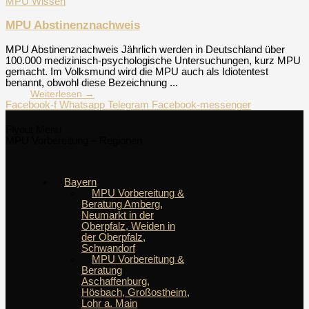
MPU Wissen
MPU Abstinenznachweis
MPU Abstinenznachweis Jährlich werden in Deutschland über
100.000 medizinisch-psychologische Untersuchungen, kurz MPU
gemacht. Im Volksmund wird die MPU auch als Idiotentest
benannt, obwohl diese Bezeichnung ...
Weiterlesen →
Facebook-f
Whatsapp
Telegram
Facebook-messenger
Flyout Menu
MPU Vorbereitung – Regionen
Bayern
MPU Vorbereitung &
Beratung Amberg,
Neumarkt in der
Oberpfalz, Weiden in
der Oberpfalz,
Schwandorf
MPU Vorbereitung &
Beratung
Aschaffenburg,
Hösbach, Großostheim,
Lohr a. Main