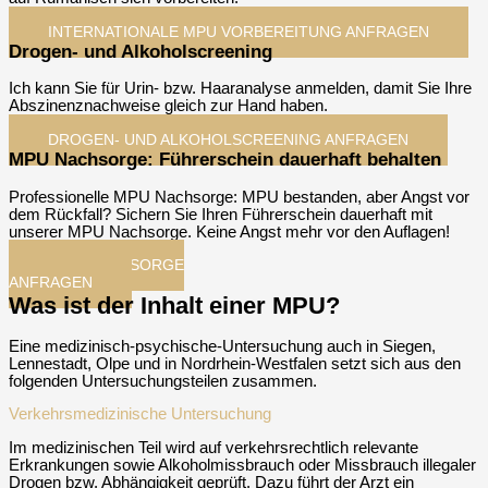
INTERNATIONALE MPU VORBEREITUNG ANFRAGEN​
Drogen- und Alkoholscreening
Ich kann Sie für Urin- bzw. Haaranalyse anmelden, damit Sie Ihre
Abszinenznachweise gleich zur Hand haben.
DROGEN- UND ALKOHOLSCREENING ANFRAGEN​
MPU Nachsorge: Führerschein dauerhaft behalten
Professionelle MPU Nachsorge: MPU bestanden, aber Angst vor
dem Rückfall? Sichern Sie Ihren Führerschein dauerhaft mit
unserer MPU Nachsorge. Keine Angst mehr vor den Auflagen!
MPU-NACHSORGE
ANFRAGEN​
Was ist der Inhalt einer MPU?
Eine medizinisch-psychische-Untersuchung auch in Siegen,
Lennestadt, Olpe und in Nordrhein-Westfalen setzt sich aus den
folgenden Untersuchungsteilen zusammen.
Verkehrsmedizinische Untersuchung
Im medizinischen Teil wird auf verkehrsrechtlich relevante
Erkrankungen sowie Alkoholmissbrauch oder Missbrauch illegaler
Drogen bzw. Abhängigkeit geprüft. Dazu führt der Arzt ein