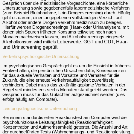
Gespräch über die medizinische Vorgeschichte, eine körperliche
Untersuchung sowie gegebenenfalls labormedizinische Verfahren
(zum Beispiel Blutabnahme, Urin-Drogenscreening) durch. Häufig
geht es darum, einen angegebenen vollständigen Verzicht auf
Alkohol oder andere Drogen verkehrsmedizinisch zu belegen.
Hierfür werden Drogenscreenings (Haar- oder Urinanalysen), mit
denen sich Spuren früheren Konsums teilweise noch nach
Monaten nachweisen lassen, und Alkoholscreenings eingesetzt.
Leberwerte, GGT und CDT, Haar-
Alkoholkonsum wird mittels
und Urinscreening geprüft.
Verkehrspsychologische Untersuchung
Im psychologischen Gespräch geht es um die Einsicht in früheres
Fehlverhalten, die persönlichen Ursachen dafür, Konsequenzen
für das aktuelle Verhalten und Vorsätze und Verhalten für die
Zukunft, die eine erneute Verkehrsauffälligkeit zuverlässig
verhindern. Dabei muss das zukünftig geplante Verhalten in der
Regel seit mindestens sechs Monaten stabil gelebt werden. Das
Gespräch muss für das Gutachten aufgezeichnet werden (dies
erfolgt häufig am Computer).
Leistungsdiagnostische Untersuchung
Bei einem standardisierten Reaktionstest am Computer wird die
psychofunktionale Leistungsfähigkeit (Reaktionsfähigkeit,
Konzentration und Aufmerksamkeit) getestet. Die Anzahl und Art
der durchgeführten Tests (Wahrnehmungs- und Reaktionsleistung,