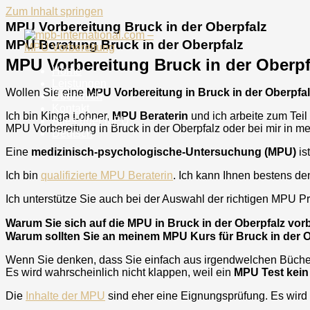
Zum Inhalt springen
MPU Vorbereitung Bruck in der Oberpfalz
MPU Beratung Bruck in der Oberpfalz
MPU Vorbereitung Bruck in der Oberpf
Home
Leistungen
Wollen Sie eine
MPU Vorbereitung in
Bruck in der Oberpfa
Über mich
Kontakt
Ich bin Kinga Lohner,
MPU Beraterin
und ich arbeite zum Teil
Alles über MPU
MPU Vorbereitung in
Bruck in der Oberpfalz
oder bei mir in m
Deutsch
Eine
medizinisch-psychologische-Untersuchung (MPU)
is
Ich bin
qualifizierte MPU Beraterin
. Ich kann Ihnen bestens de
Ich unterstütze Sie auch bei der Auswahl der richtigen MPU Prü
Warum Sie sich auf die MPU in Bruck in der Oberpfalz vorb
Warum sollten Sie an meinem MPU Kurs für Bruck in der 
Wenn Sie denken, dass Sie einfach aus irgendwelchen Bücher 
Es wird wahrscheinlich nicht klappen, weil ein
MPU Test kein
Die
Inhalte der MPU
sind eher eine Eignungsprüfung. Es wird 