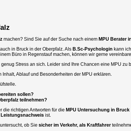
alz
lz
machen? Sind Sie auf der Suche nach einem
MPU Berater i
 auch in
Bruck in der Oberpfalz
. Als
B.Sc-Psychologin
kann ich
einem Büro in Regenstauf machen, können wir gerne vereinbare
t genug Stress an sich. Leider sind Ihre Chancen eine MPU zu 
n Inhalt, Ablauf und Besonderheiten der MPU erklären.
fstelle.
ereiten sollen?
Oberpfalz teilnehmen?
die richtigen Antworten für die
MPU Untersuchung in
Bruck 
 Leistungsnachweis
ist.
untersucht, ob Sie
sicher im Verkehr, als Kraftfahrer
teilnehm