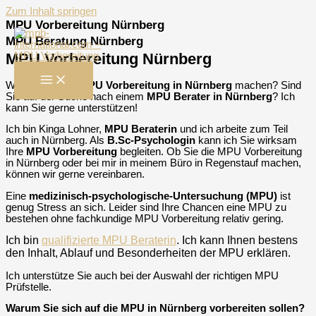
Zum Inhalt springen
MPU Vorbereitung Nürnberg
MPU Beratung Nürnberg
MPU Vorbereitung Nürnberg
Wollen Sie eine
MPU Vorbereitung in Nürnberg
machen? Sind
Sie auf der Suche nach einem
MPU Berater in Nürnberg
? Ich
kann Sie gerne unterstützen!
Ich bin Kinga Lohner,
MPU Beraterin
und ich arbeite zum Teil
auch in Nürnberg. Als
B.Sc-Psychologin
kann ich Sie wirksam
Ihre
MPU Vorbereitung
begleiten. Ob Sie die MPU Vorbereitung
in Nürnberg oder bei mir in meinem Büro in Regenstauf machen,
können wir gerne vereinbaren.
Eine
medizinisch-psychologische-Untersuchung (MPU)
ist
genug Stress an sich. Leider sind Ihre Chancen eine MPU zu
bestehen ohne fachkundige MPU Vorbereitung relativ gering.
Ich bin
qualifizierte MPU Beraterin
. Ich kann Ihnen bestens
den Inhalt, Ablauf und Besonderheiten der MPU erklären.
Ich unterstütze Sie auch bei der Auswahl der richtigen MPU
Prüfstelle.
Warum Sie sich auf die MPU in Nürnberg vorbereiten sollen?