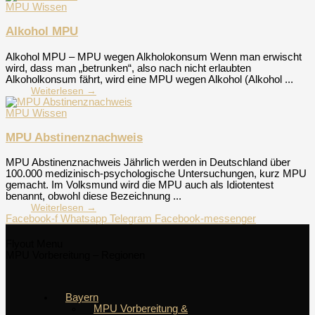
MPU Wissen
Alkohol MPU
Alkohol MPU – MPU wegen Alkholokonsum Wenn man erwischt
wird, dass man „betrunken“, also nach nicht erlaubten
Alkoholkonsum fährt, wird eine MPU wegen Alkohol (Alkohol ...
Weiterlesen →
MPU Wissen
MPU Abstinenznachweis
MPU Abstinenznachweis Jährlich werden in Deutschland über
100.000 medizinisch-psychologische Untersuchungen, kurz MPU
gemacht. Im Volksmund wird die MPU auch als Idiotentest
benannt, obwohl diese Bezeichnung ...
Weiterlesen →
Facebook-f
Whatsapp
Telegram
Facebook-messenger
Flyout Menu
MPU Vorbereitung – Regionen
Bayern
MPU Vorbereitung &