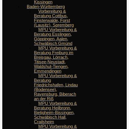
Kissingen
Baden-Württemberg
Vorbereitung &
Beratung Cottbus,
Finsterwalde, Forst
(Lausitz), Spremberg
MPU Vorbereitung &
Beratung Esslingen,
Göppingen, Aalen,
Schwäbisch Gmünd
MPU Vorbereitung &
Beratung Freiburg im
Breisgau, Lörrach,
Titisee-Neustadt,
Waldshut-Tiengen,
Emmendingen
MPU Vorbereitung &
Beratung
Friedrichshafen, Lindau
(Bodensee),
Ravensburg, Biberach
an der Riß
MPU Vorbereitung &
Beratung Heilbronn,
Bietigheim-Bissingen,
Schwäbisch Hall,
Crailsheim
MPU Vorbereitung &