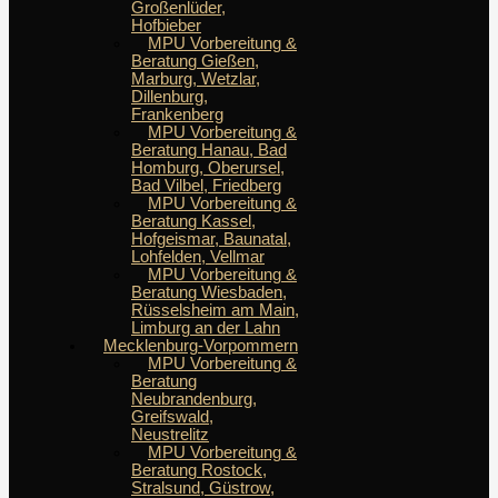
Großenlüder,
Hofbieber
MPU Vorbereitung &
Beratung Gießen,
Marburg, Wetzlar,
Dillenburg,
Frankenberg
MPU Vorbereitung &
Beratung Hanau, Bad
Homburg, Oberursel,
Bad Vilbel, Friedberg
MPU Vorbereitung &
Beratung Kassel,
Hofgeismar, Baunatal,
Lohfelden, Vellmar
MPU Vorbereitung &
Beratung Wiesbaden,
Rüsselsheim am Main,
Limburg an der Lahn
Mecklenburg-Vorpommern
MPU Vorbereitung &
Beratung
Neubrandenburg,
Greifswald,
Neustrelitz
MPU Vorbereitung &
Beratung Rostock,
Stralsund, Güstrow,