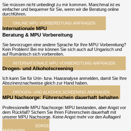
Sie müssen nicht unbedingt zu mir kommen. Manchmal ist es
einfacher und bequemer für Sie, wenn wir die Beratung online
durchführen.
ONLINE MPU VORBEREITUNG ANFRAGEN​
Internationale MPU
Beratung & MPU Vorbereitung
Sie bevorzugen eine andere Sprache für Ihre MPU Vorbereitung?
Kein Problem! Bei mir können Sie sich auch auf Ungarisch und
auf Rumänisch sich vorbereiten.
INTERNATIONALE MPU VORBEREITUNG ANFRAGEN​
Drogen- und Alkoholscreening
Ich kann Sie für Urin- bzw. Haaranalyse anmelden, damit Sie Ihre
Abszinenznachweise gleich zur Hand haben.
DROGEN- UND ALKOHOLSCREENING ANFRAGEN​
MPU Nachsorge: Führerschein dauerhaft behalten
Professionelle MPU Nachsorge: MPU bestanden, aber Angst vor
dem Rückfall? Sichern Sie Ihren Führerschein dauerhaft mit
unserer MPU Nachsorge. Keine Angst mehr vor den Auflagen!
MPU-NACHSORGE
ANFRAGEN​