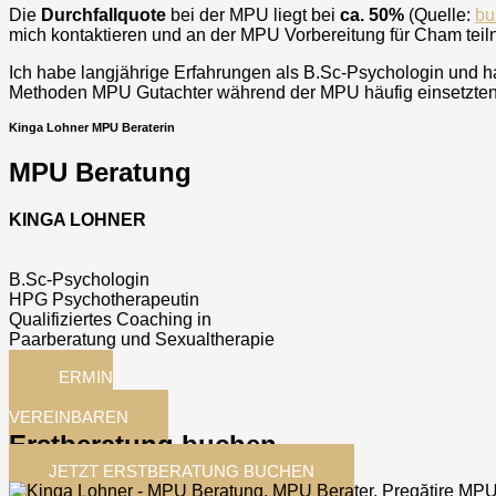
Die
Durchfallquote
bei der MPU liegt bei
ca. 50%
(Quelle:
bu
mich kontaktieren und an der MPU Vorbereitung für
Cham
tei
Ich habe langjährige Erfahrungen als B.Sc-Psychologin und ha
Methoden MPU Gutachter während der MPU häufig einsetzten. 
Kinga Lohner MPU Beraterin
MPU Beratung
KINGA LOHNER
B.Sc-Psychologin
HPG Psychotherapeutin
Qualifiziertes Coaching in
Paarberatung und Sexualtherapie
TERMIN
JETZT
VEREINBAREN
Erstberatung buchen
JETZT ERSTBERATUNG BUCHEN