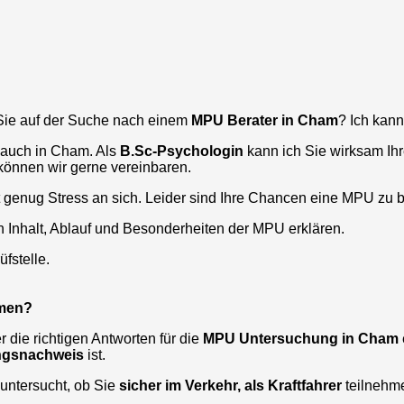
ie auf der Suche nach einem
MPU Berater in
Cham
? Ich kann
 auch in
Cham
. Als
B.Sc-Psychologin
kann ich Sie wirksam Ih
können wir gerne vereinbaren.
t genug Stress an sich. Leider sind Ihre Chancen eine MPU zu 
n Inhalt, Ablauf und Besonderheiten der MPU erklären.
fstelle.
hmen?
die richtigen Antworten für die
MPU Untersuchung in
Cham
ungsnachweis
ist.
untersucht, ob Sie
sicher im Verkehr, als Kraftfahrer
teilnehm