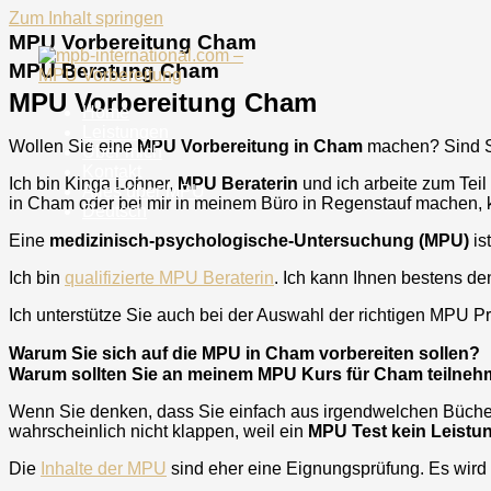
Zum Inhalt springen
MPU Vorbereitung Cham
MPU Beratung Cham
MPU Vorbereitung Cham
Home
Leistungen
Wollen Sie eine
MPU Vorbereitung in
Cham
machen? Sind S
Über mich
Kontakt
Ich bin Kinga Lohner,
MPU Beraterin
und ich arbeite zum Teil
Alles über MPU
in
Cham
oder bei mir in meinem Büro in Regenstauf machen, 
Deutsch
Eine
medizinisch-psychologische-Untersuchung (MPU)
is
Ich bin
qualifizierte MPU Beraterin
. Ich kann Ihnen bestens de
Ich unterstütze Sie auch bei der Auswahl der richtigen MPU Prü
Warum Sie sich auf die MPU in Cham vorbereiten sollen?
Warum sollten Sie an meinem MPU Kurs für Cham teilne
Wenn Sie denken, dass Sie einfach aus irgendwelchen Bücher 
wahrscheinlich nicht klappen, weil ein
MPU Test kein Leist
Die
Inhalte der MPU
sind eher eine Eignungsprüfung. Es wird 