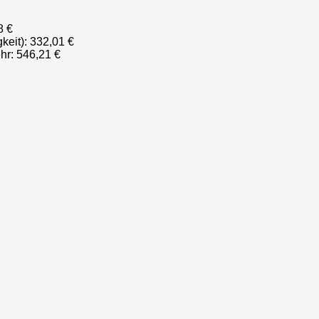
8 €
keit): 332,01 €
hr: 546,21 €