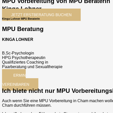
MPU Vorbereitung von MPU Beraterin
Kinga Lohner
JETZT ERSTBERATUNG BUCHEN
Kinga Lohner MPU Beraterin
MPU Beratung
KINGA LOHNER
B.Sc-Psychologin
HPG Psychotherapeutin
Qualifiziertes Coaching in
Paarberatung und Sexualtherapie
TERMIN
JETZT
VEREINBAREN
Ich biete nicht nur MPU Vorbereitung
Auch wenn Sie eine MPU Vorbereitung in
Cham
machen wolle
Cham
durchführen müssen.