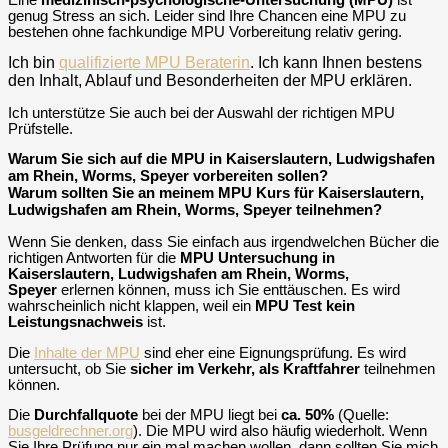
genug Stress an sich. Leider sind Ihre Chancen eine MPU zu
bestehen ohne fachkundige MPU Vorbereitung relativ gering.
Ich bin
qualifizierte MPU Beraterin
. Ich kann Ihnen bestens
den Inhalt, Ablauf und Besonderheiten der MPU erklären.
Ich unterstütze Sie auch bei der Auswahl der richtigen MPU
Prüfstelle.
Warum Sie sich auf die MPU in Kaiserslautern, Ludwigshafen
am Rhein, Worms, Speyer vorbereiten sollen?
Warum sollten Sie an meinem MPU Kurs für Kaiserslautern,
Ludwigshafen am Rhein, Worms, Speyer teilnehmen?
Wenn Sie denken, dass Sie einfach aus irgendwelchen Bücher die
richtigen Antworten für die
MPU Untersuchung in
Kaiserslautern, Ludwigshafen am Rhein, Worms,
Speyer
erlernen können, muss ich Sie enttäuschen. Es wird
wahrscheinlich nicht klappen, weil ein
MPU Test kein
Leistungsnachweis
ist.
Die
Inhalte der MPU
sind eher eine Eignungsprüfung. Es wird
untersucht, ob Sie
sicher im Verkehr, als Kraftfahrer
teilnehmen
können.
Die
Durchfallquote
bei der MPU liegt bei
ca. 50%
(Quelle:
busgeldrechner.org
). Die MPU wird also häufig wiederholt. Wenn
Sie Ihre Prüfung nur ein mal machen wollen, dann sollten Sie mich