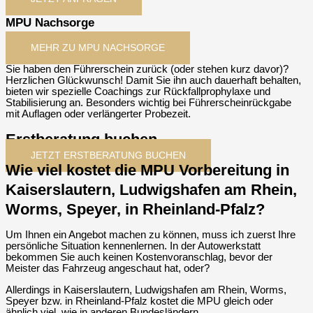
MPU Nachsorge
MEHR ZU MPU NACHSORGE
Sie haben den Führerschein zurück (oder stehen kurz davor)?
Herzlichen Glückwunsch! Damit Sie ihn auch dauerhaft behalten,
bieten wir spezielle Coachings zur Rückfallprophylaxe und
Stabilisierung an. Besonders wichtig bei Führerscheinrückgabe
mit Auflagen oder verlängerter Probezeit.
Erstberatung buchen
JETZT ERSTBERATUNG BUCHEN
Wie viel kostet die MPU Vorbereitung in
Kaiserslautern, Ludwigshafen am Rhein,
Worms, Speyer, in Rheinland-Pfalz?
Um Ihnen ein Angebot machen zu können, muss ich zuerst Ihre
persönliche Situation kennenlernen. In der Autowerkstatt
bekommen Sie auch keinen Kostenvoranschlag, bevor der
Meister das Fahrzeug angeschaut hat, oder?
Allerdings in Kaiserslautern, Ludwigshafen am Rhein, Worms,
Speyer bzw. in Rheinland-Pfalz kostet die MPU gleich oder
ähnlich viel, wie in anderen Bundesländern.