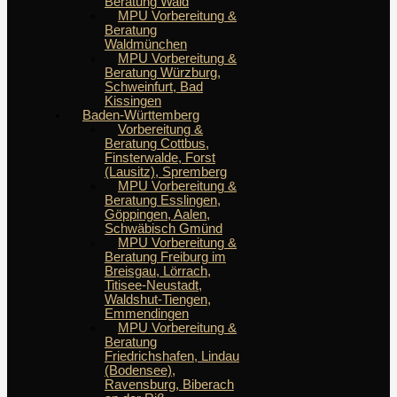
Beratung Wald
MPU Vorbereitung &
Beratung
Waldmünchen
MPU Vorbereitung &
Beratung Würzburg,
Schweinfurt, Bad
Kissingen
Baden-Württemberg
Vorbereitung &
Beratung Cottbus,
Finsterwalde, Forst
(Lausitz), Spremberg
MPU Vorbereitung &
Beratung Esslingen,
Göppingen, Aalen,
Schwäbisch Gmünd
MPU Vorbereitung &
Beratung Freiburg im
Breisgau, Lörrach,
Titisee-Neustadt,
Waldshut-Tiengen,
Emmendingen
MPU Vorbereitung &
Beratung
Friedrichshafen, Lindau
(Bodensee),
Ravensburg, Biberach