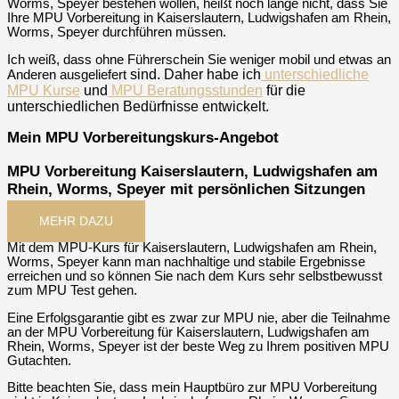
Worms, Speyer bestehen wollen, heißt noch lange nicht, dass Sie
Ihre MPU Vorbereitung in Kaiserslautern, Ludwigshafen am Rhein,
Worms, Speyer durchführen müssen.
Ich weiß, dass ohne Führerschein Sie weniger mobil und etwas an
sind
. Daher habe ich
unterschiedliche
Anderen ausgeliefert
MPU Kurse
und
MPU Beratungsstunden
für die
unterschiedlichen Bedürfnisse entwickelt.
Mein MPU Vorbereitungskurs-Angebot
MPU Vorbereitung Kaiserslautern, Ludwigshafen am
Rhein, Worms, Speyer mit persönlichen Sitzungen
MEHR DAZU
Mit dem MPU-Kurs für Kaiserslautern, Ludwigshafen am Rhein,
Worms, Speyer kann man nachhaltige und stabile Ergebnisse
erreichen und so können Sie nach dem Kurs sehr selbstbewusst
zum MPU Test gehen.
Eine Erfolgsgarantie gibt es zwar zur MPU nie, aber die Teilnahme
an der MPU Vorbereitung für Kaiserslautern, Ludwigshafen am
Rhein, Worms, Speyer ist der beste Weg zu Ihrem positiven MPU
Gutachten.
Bitte beachten Sie, dass mein Hauptbüro zur MPU Vorbereitung