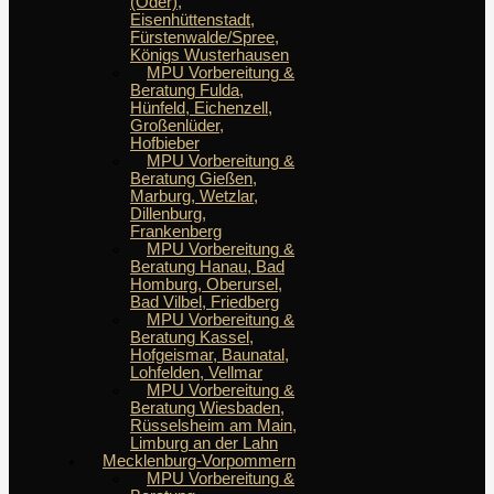
(Oder),
Eisenhüttenstadt,
Fürstenwalde/Spree,
Königs Wusterhausen
MPU Vorbereitung &
Beratung Fulda,
Hünfeld, Eichenzell,
Großenlüder,
Hofbieber
MPU Vorbereitung &
Beratung Gießen,
Marburg, Wetzlar,
Dillenburg,
Frankenberg
MPU Vorbereitung &
Beratung Hanau, Bad
Homburg, Oberursel,
Bad Vilbel, Friedberg
MPU Vorbereitung &
Beratung Kassel,
Hofgeismar, Baunatal,
Lohfelden, Vellmar
MPU Vorbereitung &
Beratung Wiesbaden,
Rüsselsheim am Main,
Limburg an der Lahn
Mecklenburg-Vorpommern
MPU Vorbereitung &