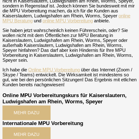
nicht in Kaiserslautern, Ludwigshafen am Rhein, Worms, Speyer,
sondern in Regenstauf ist. Jedoch können Sie bundesweit mit mir
die MPU Vorbereitung machen, da ich für die Kunden aus
Kaiserslautern, Ludwigshafen am Rhein, Worms, Speyer
online
MPU Beratung
und
online MPU Vorbereitung
anbiete.
Sie haben jetzt wahrscheinlich keinen Führerschein, oder? Sie
wollen nicht mit dem Öffentlichen zur MPU Beratung in
Kaiserslautern, Ludwigshafen am Rhein, Worms, Speyer oder
außerhalb Kaiserslautern, Ludwigshafen am Rhein, Worms,
Speyer hinfahren? Das darf aber kein Hindernis für Ihre MPU
Vorbereitung in Kaiserslautern, Ludwigshafen am Rhein, Worms,
Speyer sein.
Ich habe die
Online MPU Vorbereitung
über das Internet (Zoom /
Skype / Teams) entwickelt. Die Wirksamkeit ist mindestens so
gut, wie bei den persönlichen Sitzungen! Das Ergebnis mit etlichen
Kunden bereits nachgewiesen!
Online MPU Vorbereitungskurs für Kaiserslautern,
Ludwigshafen am Rhein, Worms, Speyer
MEHR DAZU
Internationale MPU Vorbereitung
MEHR DAZU