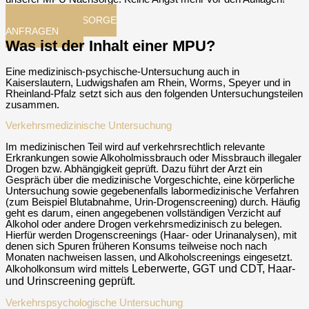
MPU-NACHSORGE
ANFRAGEN​
Was ist der Inhalt einer MPU?
Eine medizinisch-psychische-Untersuchung auch in
Kaiserslautern, Ludwigshafen am Rhein, Worms, Speyer und in
Rheinland-Pfalz setzt sich aus den folgenden Untersuchungsteilen
zusammen.
Verkehrsmedizinische Untersuchung
Im medizinischen Teil wird auf verkehrsrechtlich relevante
Erkrankungen sowie Alkoholmissbrauch oder Missbrauch illegaler
Drogen bzw. Abhängigkeit geprüft. Dazu führt der Arzt ein
Gespräch über die medizinische Vorgeschichte, eine körperliche
Untersuchung sowie gegebenenfalls labormedizinische Verfahren
(zum Beispiel Blutabnahme, Urin-Drogenscreening) durch. Häufig
geht es darum, einen angegebenen vollständigen Verzicht auf
Alkohol oder andere Drogen verkehrsmedizinisch zu belegen.
Hierfür werden Drogenscreenings (Haar- oder Urinanalysen), mit
denen sich Spuren früheren Konsums teilweise noch nach
Monaten nachweisen lassen, und Alkoholscreenings eingesetzt.
Leberwerte, GGT und CDT, Haar-
Alkoholkonsum wird mittels
und Urinscreening geprüft.
Verkehrspsychologische Untersuchung