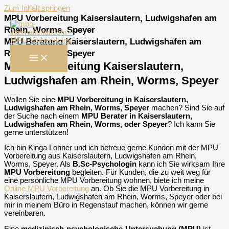
Zum Inhalt springen
MPU Vorbereitung Kaiserslautern, Ludwigshafen am
Rhein, Worms, Speyer
MPU Beratung Kaiserslautern, Ludwigshafen am
Rhein, Worms, Speyer
MPU Vorbereitung Kaiserslautern,
Ludwigshafen am Rhein, Worms, Speyer
Wollen Sie eine
MPU Vorbereitung in Kaiserslautern,
Ludwigshafen am Rhein, Worms, Speyer
machen? Sind Sie auf
der Suche nach einem
MPU Berater in Kaiserslautern,
Ludwigshafen am Rhein, Worms, oder Speyer
? Ich kann Sie
gerne unterstützen!
Ich bin Kinga Lohner und ich betreue gerne Kunden mit der MPU
Vorbereitung aus Kaiserslautern, Ludwigshafen am Rhein,
Worms, Speyer. Als
B.Sc-Psychologin
kann ich Sie wirksam Ihre
MPU Vorbereitung
begleiten. Für Kunden, die zu weit weg für
eine persönliche MPU Vorbereitung wohnen, biete ich meine
Online MPU Vorbereitung
an. Ob Sie die MPU Vorbereitung in
Kaiserslautern, Ludwigshafen am Rhein, Worms, Speyer oder bei
mir in meinem Büro in Regenstauf machen, können wir gerne
vereinbaren.
Eine
medizinisch-psychologische-Untersuchung (MPU)
ist