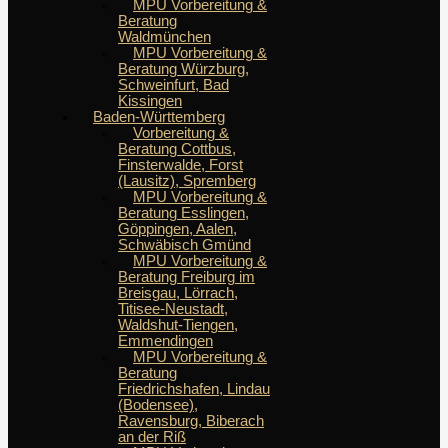
MPU Vorbereitung &
Beratung
Waldmünchen
MPU Vorbereitung &
Beratung Würzburg,
Schweinfurt, Bad
Kissingen
Baden-Württemberg
Vorbereitung &
Beratung Cottbus,
Finsterwalde, Forst
(Lausitz), Spremberg
MPU Vorbereitung &
Beratung Esslingen,
Göppingen, Aalen,
Schwäbisch Gmünd
MPU Vorbereitung &
Beratung Freiburg im
Breisgau, Lörrach,
Titisee-Neustadt,
Waldshut-Tiengen,
Emmendingen
MPU Vorbereitung &
Beratung
Friedrichshafen, Lindau
(Bodensee),
Ravensburg, Biberach
an der Riß