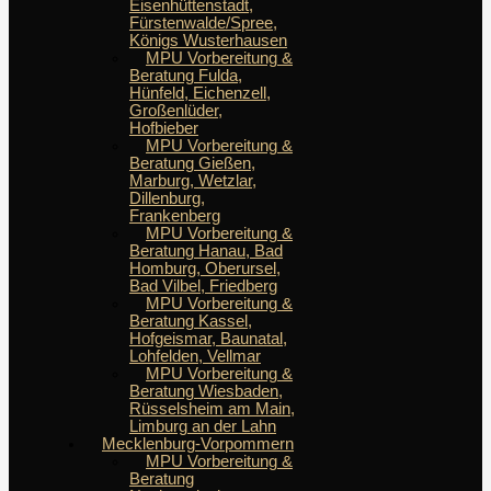
Eisenhüttenstadt,
Fürstenwalde/Spree,
Königs Wusterhausen
MPU Vorbereitung &
Beratung Fulda,
Hünfeld, Eichenzell,
Großenlüder,
Hofbieber
MPU Vorbereitung &
Beratung Gießen,
Marburg, Wetzlar,
Dillenburg,
Frankenberg
MPU Vorbereitung &
Beratung Hanau, Bad
Homburg, Oberursel,
Bad Vilbel, Friedberg
MPU Vorbereitung &
Beratung Kassel,
Hofgeismar, Baunatal,
Lohfelden, Vellmar
MPU Vorbereitung &
Beratung Wiesbaden,
Rüsselsheim am Main,
Limburg an der Lahn
Mecklenburg-Vorpommern
MPU Vorbereitung &
Beratung