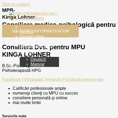
Skip to content
MPB-
Kinga Lohner
Consiliere medico-psihologică pentru
HOME
SOLICITAŢI INFORMAŢII ACUM
Servicii
Despre mine
Contact
Consiliera Dvs. pentru MPU
Totul despre MPU
Română
KINGA LOHNER
Deutsch
Magyar
B.Sc.-Psiholog
Psihoterapeută HPG
Facebook-f
Whatsapp
Telegram
Facebook-messenger
Calificări profesionale ample
numeroşi clienţi cu MPU cu succes
consiliere personală şi online
mai multe limbi
Serviciile mele