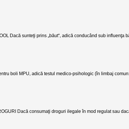
teţi prins „băut“, adică conducând sub influenţa băuturil
ru boli MPU, adică testul medico-psihologic (în limbaj comun: „t
onsumaţi droguri ilegale în mod regulat sau dacă sunteţi p