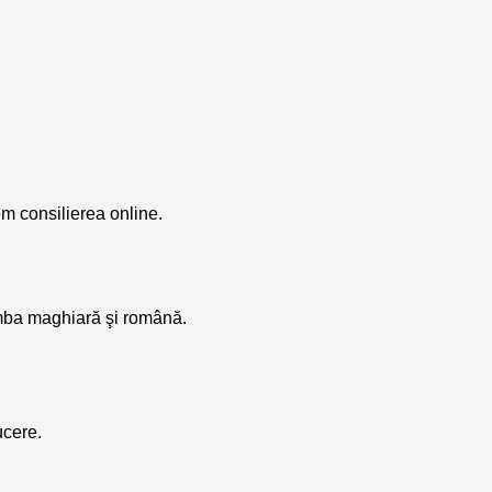
m consilierea online.
limba maghiară şi română.
ucere.